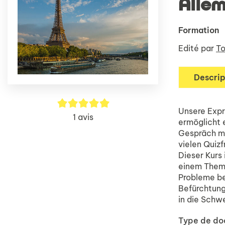
Alle
Formation
Edité par
To
Descrip
5/5
Unsere Expr
1
avis
ermöglicht e
Gespräch mi
vielen Quiz
Dieser Kurs
einem Thema
Probleme be
Befürchtung
in die Schwe
Type de d