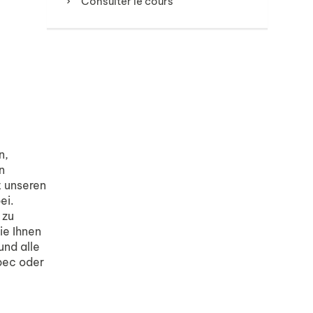
Consulter le cours
n,
n
t unseren
ei.
 zu
ie Ihnen
und alle
bec oder