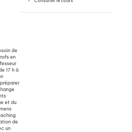
Consulter le cours
esoin de
rofs en
ofesseur
de 17 h à
on
 préparer
échange
nts
ge et du
amens
oaching
tation de
ec un