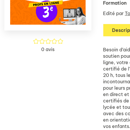
Formation
Edité par
To
Descrip
/5
0
avis
Besoin d’ai
soutien pou
ligne, votre
certifié de 
20 h, tous l
incontourna
pour leurs p
en direct e
certifiés de
lycée et to
avec des con
en orientati
vos enfants