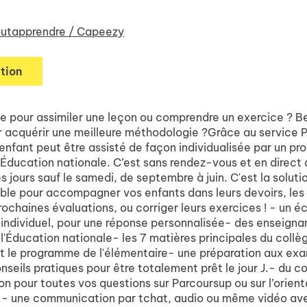
utapprendre / Capeezy
tion
de pour assimiler une leçon ou comprendre un exercice ? B
r acquérir une meilleure méthodologie ?Grâce au service P
 enfant peut être assisté de façon individualisée par un pr
l’Éducation nationale. C’est sans rendez-vous et en direct 
es jours sauf le samedi, de septembre à juin. C'est la soluti
ble pour accompagner vos enfants dans leurs devoirs, les
rochaines évaluations, ou corriger leurs exercices ! - un 
t individuel, pour une réponse personnalisée- des enseigna
 l'Éducation nationale- les 7 matières principales du collè
ut le programme de l'élémentaire- une préparation aux ex
seils pratiques pour être totalement prêt le jour J.- du c
on pour toutes vos questions sur Parcoursup ou sur l’orien
.- une communication par tchat, audio ou même vidéo av