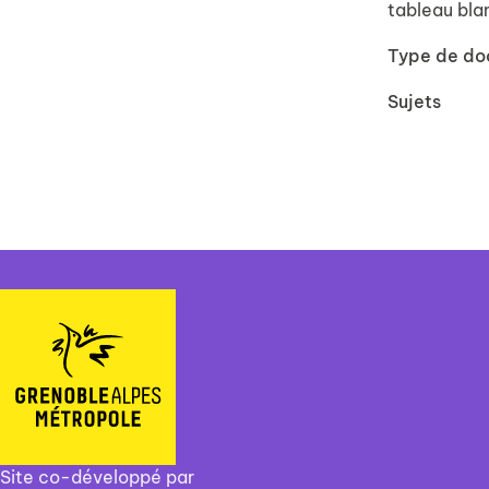
tableau blan
Type de d
Sujets
Site co-développé par