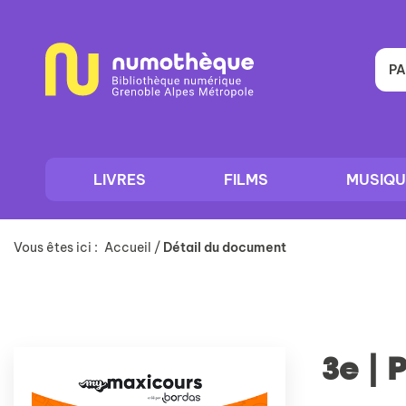
Aller
Aller
Aller
au
au
à
menu
contenu
la
recherche
PA
LIVRES
FILMS
MUSIQU
Vous êtes ici :
Accueil
/
Détail du document
3e | 