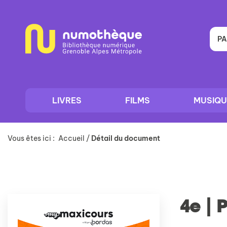
Aller
Aller
Aller
au
au
à
menu
contenu
la
recherche
PA
LIVRES
FILMS
MUSIQU
Vous êtes ici :
Accueil
/
Détail du document
4e | 