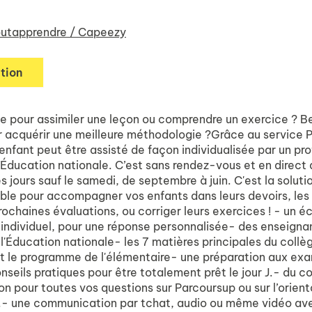
utapprendre / Capeezy
tion
de pour assimiler une leçon ou comprendre un exercice ? B
r acquérir une meilleure méthodologie ?Grâce au service P
 enfant peut être assisté de façon individualisée par un pr
l’Éducation nationale. C’est sans rendez-vous et en direct 
es jours sauf le samedi, de septembre à juin. C'est la soluti
ble pour accompagner vos enfants dans leurs devoirs, les
rochaines évaluations, ou corriger leurs exercices ! - un 
t individuel, pour une réponse personnalisée- des enseigna
 l'Éducation nationale- les 7 matières principales du collè
ut le programme de l'élémentaire- une préparation aux ex
seils pratiques pour être totalement prêt le jour J.- du c
on pour toutes vos questions sur Parcoursup ou sur l’orien
.- une communication par tchat, audio ou même vidéo av