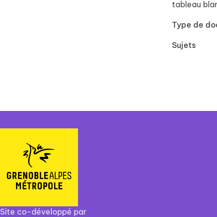
tableau blan
Type de d
Sujets
Site co-développé par