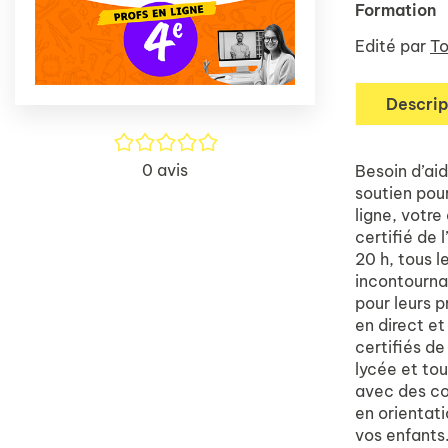
Formation
Edité par
To
Descrip
/5
0
avis
Besoin d’ai
soutien pou
ligne, votre
certifié de 
20 h, tous l
incontourna
pour leurs p
en direct e
certifiés de
lycée et to
avec des con
en orientati
vos enfants