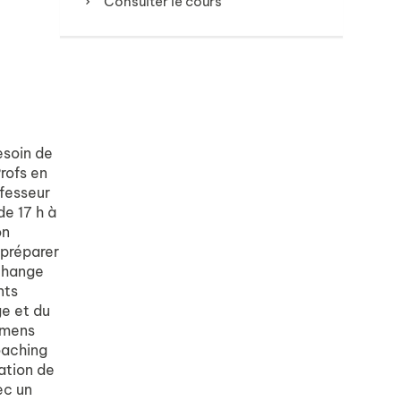
Consulter le cours
esoin de
rofs en
ofesseur
de 17 h à
on
 préparer
échange
nts
ge et du
amens
oaching
tation de
ec un