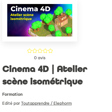
(Nouve
par
fenêtr
mail
/5
0
avis
Cinema 4D | Atelier
scène isométrique
Formation
Edité par
Toutapprendre / Elephorm