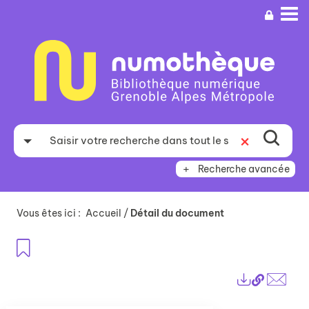
Aller
Aller
Aller
au
au
à
menu
contenu
la
recherche
Recherche avancée
Vous êtes ici :
Accueil
/
Détail du document
Ajouter aux favoris
Lien
Exports
perma
Envo