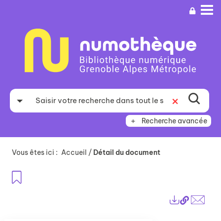
Aller
Aller
Aller
au
au
à
menu
contenu
la
recherche
Recherche avancée
Vous êtes ici :
Accueil
/
Détail du document
Ajouter aux favoris
Lien
Exports
perma
Envo