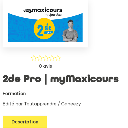
(Nouve
par
fenêtr
mail
/5
0
avis
2de Pro | myMaxicours
Formation
Edité par
Toutapprendre / Capeezy
Description