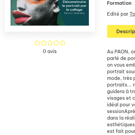
Formation
Edité par
To
Descrip
/5
0
avis
Au PAON, on
parlé de po
on vous emba
portrait sou
mode, très 
portraits... 
guidera à t
visages et 
idéal pour v
sessionAprè
dans la réal
esthétiques
est fait pou