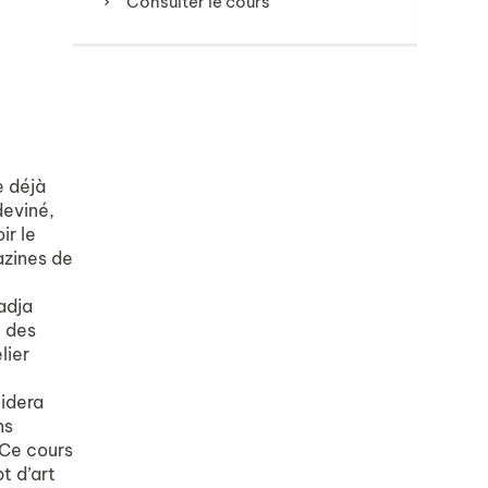
Consulter le cours
e déjà
deviné,
ir le
azines de
Nadja
e des
lier
uidera
ns
.Ce cours
t d’art