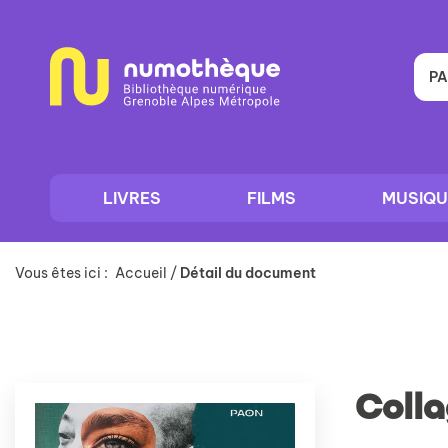
Aller
Aller
Aller
au
au
à
menu
contenu
la
recherche
PA
LIVRES
FILMS
MUSIQU
Vous êtes ici :
Accueil
/
Détail du document
Coll