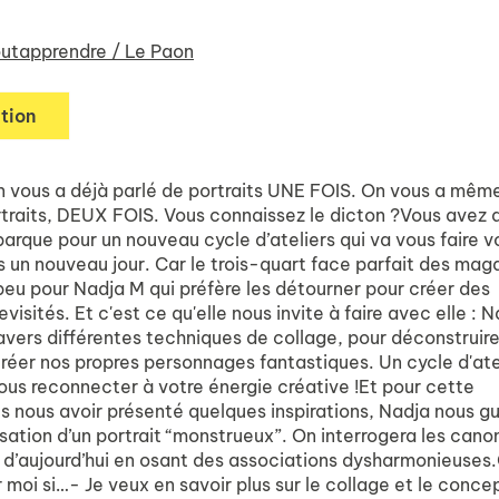
utapprendre / Le Paon
tion
 vous a déjà parlé de portraits UNE FOIS. On vous a mêm
rtraits, DEUX FOIS. Vous connaissez le dicton ?Vous avez 
rque pour un nouveau cycle d’ateliers qui va vous faire vo
s un nouveau jour. Car le trois-quart face parfait des mag
peu pour Nadja M qui préfère les détourner pour créer des
revisités. Et c'est ce qu'elle nous invite à faire avec elle : 
ravers différentes techniques de collage, pour déconstruir
créer nos propres personnages fantastiques. Un cycle d'ate
ous reconnecter à votre énergie créative !Et pour cette
s nous avoir présenté quelques inspirations, Nadja nous g
isation d’un portrait “monstrueux”. On interrogera les cano
 d’aujourd’hui en osant des associations dysharmonieuses
r moi si…- Je veux en savoir plus sur le collage et le concep