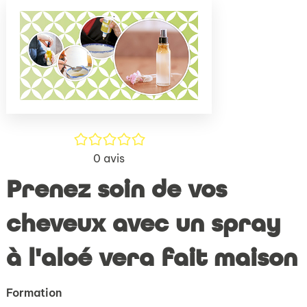
(Nouve
par
fenêtr
mail
/5
0
avis
Prenez soin de vos
cheveux avec un spray
à l'aloé vera fait maison
Formation