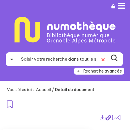
Aller
Aller
Aller
au
au
à
menu
contenu
la
recherche
Recherche avancée
Vous êtes ici :
Accueil
/
Détail du document
Ajouter aux favoris
Lien
Exports
perma
Envo