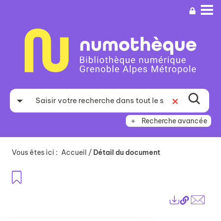
Aller
Aller
Aller
au
au
à
menu
contenu
la
recherche
Recherche avancée
Vous êtes ici :
Accueil
/
Détail du document
Ajouter aux favoris
Lien
Exports
perma
Envo