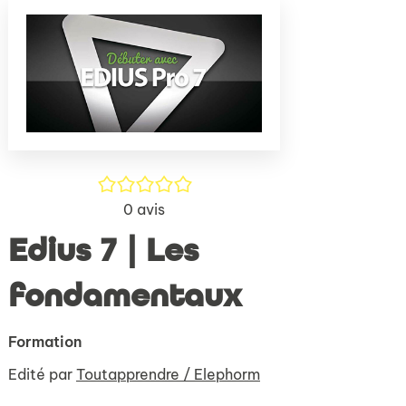
(Nouve
par
fenêtr
mail
/5
0
avis
Edius 7 | Les
fondamentaux
Formation
Edité par
Toutapprendre / Elephorm