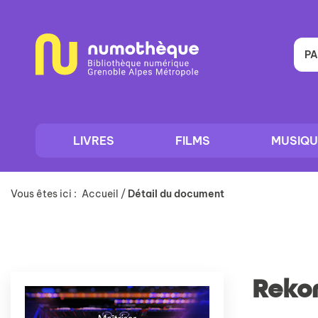
Aller
Aller
Aller
au
au
à
menu
contenu
la
recherche
PA
LIVRES
FILMS
MUSIQU
Vous êtes ici :
Accueil
/
Détail du document
Reko