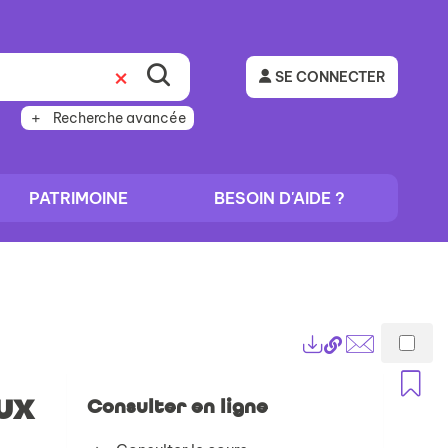
SE CONNECTER
Recherche avancée
PATRIMOINE
BESOIN D'AIDE ?
Lien
Exports
permanent
Envoyer
A
(Nouvelle
par
ux
Consulter en ligne
fenêtre)
mail