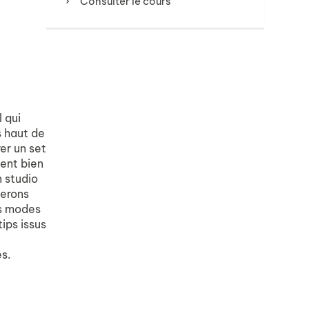
Consulter le cours
 qui
 haut de
er un set
ent bien
 studio
ierons
es modes
ips issus
es.