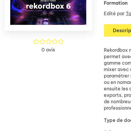
Formation
Edité par
To
Descrip
/5
0
avis
Rekordbox n’
permet avec
gamme comme
mixer avec 
paramétrer 
ou en nomad
ensuite les
exports, pro
de nombreus
professionne
Type de d