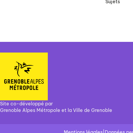
Sujets
Site co-développé par
Grenoble Alpes Métropole et la Ville de Grenoble
Mentions légales
|
Données per