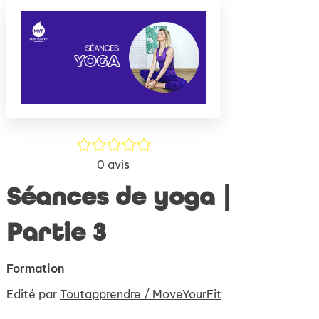
(Nouve
par
fenêtr
mail
/5
0
avis
Séances de yoga |
Partie 3
Formation
Edité par
Toutapprendre / MoveYourFit