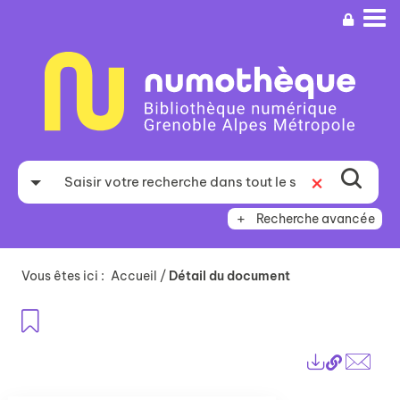
Aller
Aller
Aller
au
au
à
menu
contenu
la
recherche
Recherche avancée
Vous êtes ici :
Accueil
/
Détail du document
Ajouter aux favoris
Lien
Exports
perma
Envo