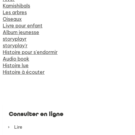
Kamishibaïs
Les arbres
Oiseaux
Livre pour enfant
Album jeunesse
storyplayr
storyplay'r
Histoire pour s'endormir
Audio book
Histoire lue
Histoire à écouter
Consulter en ligne
Lire