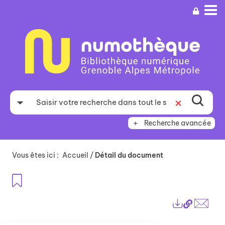
Aller
Aller
Aller
au
au
à
menu
contenu
la
recherche
Recherche avancée
Vous êtes ici :
Accueil
/
Détail du document
Ajouter aux favoris
Lien
Exports
perma
Envo