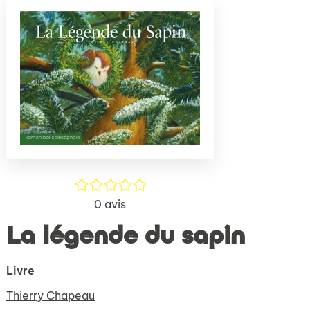
(Nouve
par
fenêtr
mail
/5
0
avis
La légende du sapin
Livre
Thierry Chapeau