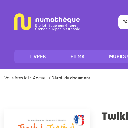
Aller
Aller
Aller
au
au
à
menu
contenu
la
recherche
PA
LIVRES
FILMS
MUSIQU
Vous êtes ici :
Accueil
/
Détail du document
Twiki