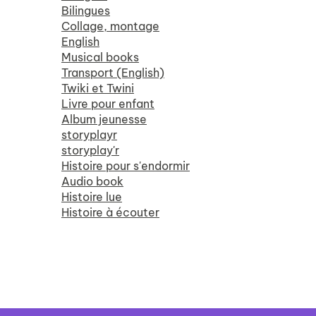
Bilingues
Collage, montage
English
Musical books
Transport (English)
Twiki et Twini
Livre pour enfant
Album jeunesse
storyplayr
storyplay'r
Histoire pour s'endormir
Audio book
Histoire lue
Histoire à écouter