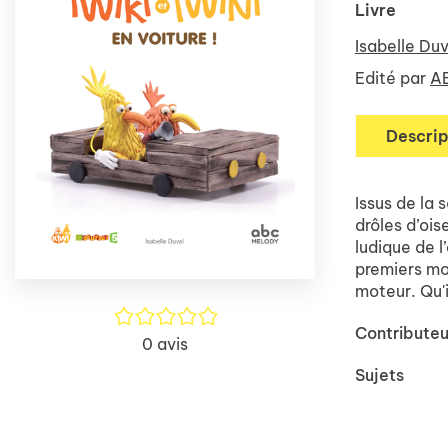
Livre
Isabelle Duv
Edité par
A
Descrip
Issus de la 
drôles d’oi
ludique de l
premiers mot
moteur. Qu'i
/5
Contributeu
0
avis
Sujets