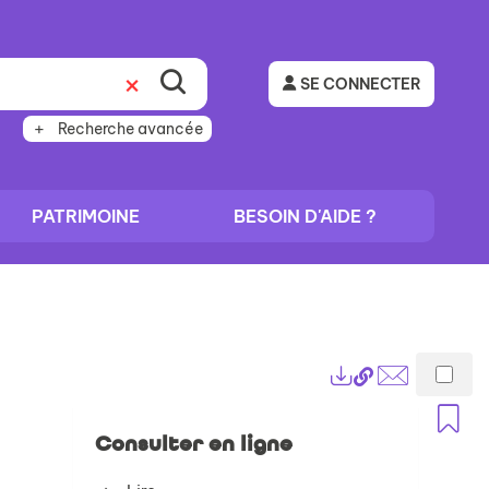
SE CONNECTER
Recherche avancée
PATRIMOINE
BESOIN D'AIDE ?
Lien
Exports
permanent
Envoyer
A
(Nouvelle
par
Consulter en ligne
fenêtre)
mail