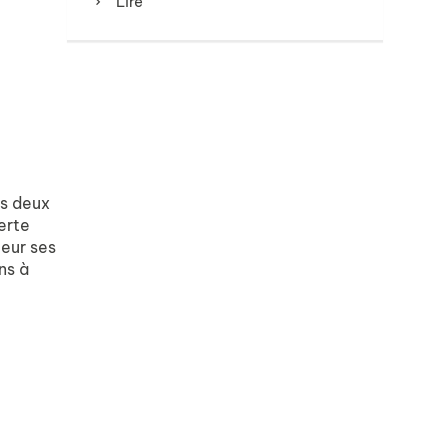
Lire
es deux
erte
ceur ses
ns à