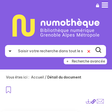
Aller
Aller
Aller
au
au
à
menu
contenu
la
recherche
Recherche avancée
Vous êtes ici :
Accueil
/
Détail du document
Ajouter aux favoris
Lien
Exports
perma
Envo