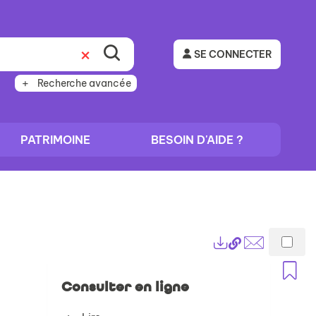
SE CONNECTER
Recherche avancée
PATRIMOINE
BESOIN D'AIDE ?
Lien
Exports
permanent
Envoyer
A
(Nouvelle
par
Consulter en ligne
fenêtre)
mail