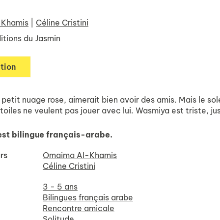
-Khamis
|
Céline Cristini
itions du Jasmin
tion
petit nuage rose, aimerait bien avoir des amis. Mais le solei
étoiles ne veulent pas jouer avec lui. Wasmiya est triste, ju
est bilingue français-arabe.
rs
Omaima Al-Khamis
Céline Cristini
3 - 5 ans
Bilingues français arabe
Rencontre amicale
Solitude