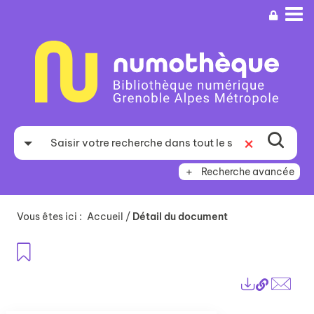
Aller
Aller
Aller
au
au
à
menu
contenu
la
recherche
Recherche avancée
Vous êtes ici :
Accueil
/
Détail du document
Ajouter aux favoris
Lien
Exports
perma
Envo