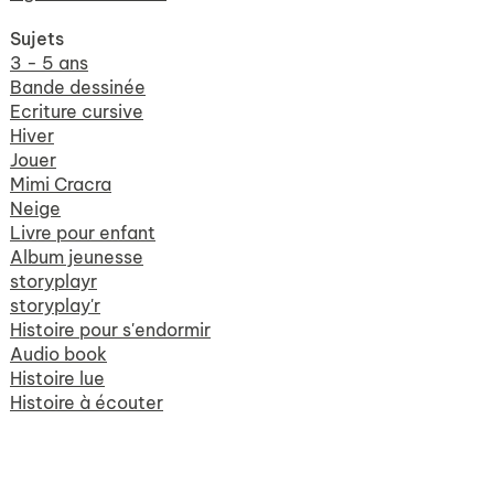
Sujets
3 - 5 ans
Bande dessinée
Ecriture cursive
Hiver
Jouer
Mimi Cracra
Neige
Livre pour enfant
Album jeunesse
storyplayr
storyplay'r
Histoire pour s'endormir
Audio book
Histoire lue
Histoire à écouter