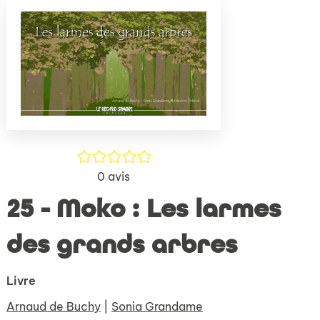
(Nouve
par
fenêtr
mail
/5
0
avis
25 - Moko : Les larmes
des grands arbres
Livre
Arnaud de Buchy
|
Sonia Grandame