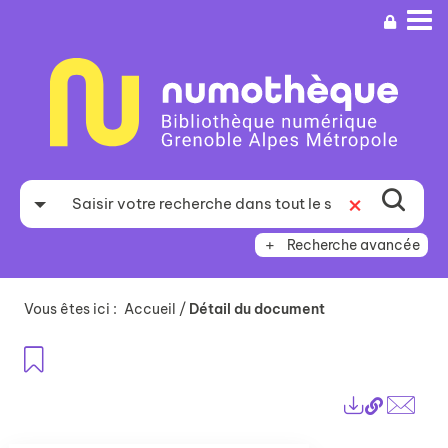
Aller
Aller
Aller
au
au
à
menu
contenu
la
recherche
Recherche avancée
Vous êtes ici :
Accueil
/
Détail du document
Ajouter aux favoris
Lien
Exports
perma
Envo