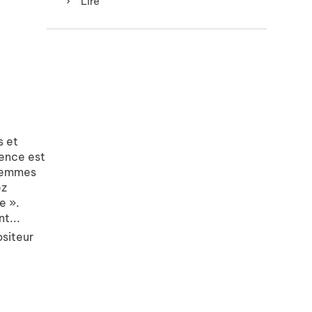
Lire
s et
rence est
s femmes
ez
e ».
nt...
ositeur