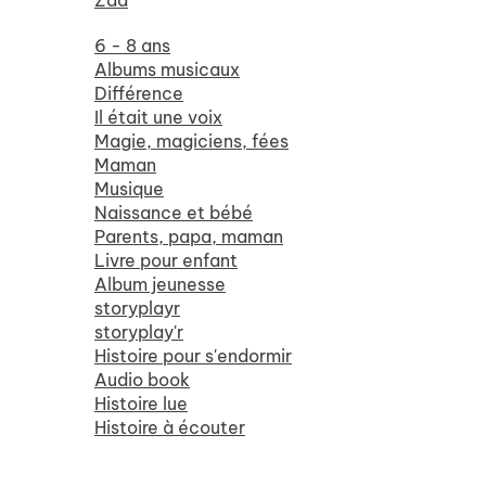
Zad
6 - 8 ans
Albums musicaux
Différence
Il était une voix
Magie, magiciens, fées
Maman
Musique
Naissance et bébé
Parents, papa, maman
Livre pour enfant
Album jeunesse
storyplayr
storyplay'r
Histoire pour s'endormir
Audio book
Histoire lue
Histoire à écouter