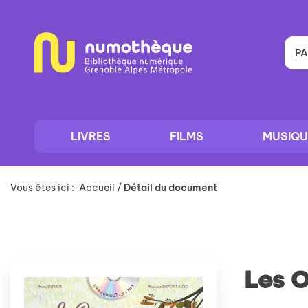
Aller
Aller
Aller
au
au
à
menu
contenu
la
recherche
PA
LIVRES
FILMS
MUSIQU
Vous êtes ici :
Accueil
/
Détail du document
Les O