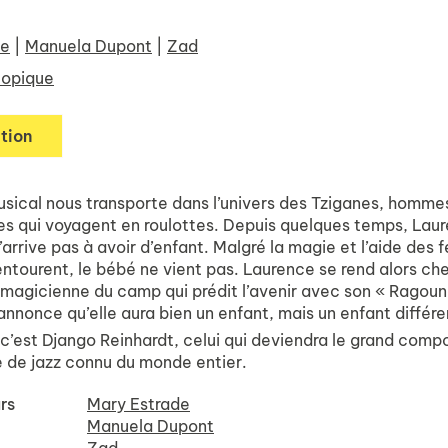
de
|
Manuela Dupont
|
Zad
opique
tion
sical nous transporte dans l’univers des Tziganes, homme
es qui voyagent en roulottes. Depuis quelques temps, Lau
 n’arrive pas à avoir d’enfant. Malgré la magie et l’aide de
entourent, le bébé ne vient pas. Laurence se rend alors ch
 magicienne du camp qui prédit l’avenir avec son « Ragoun
 annonce qu’elle aura bien un enfant, mais un enfant différe
c’est Django Reinhardt, celui qui deviendra le grand comp
e de jazz connu du monde entier.
rs
Mary Estrade
Manuela Dupont