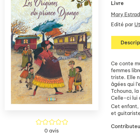
Livre
Mary Estra
Edité par
Ut
Descrip
Ce conte mu
femmes libr
triste. Elle
âgées qui l’
Tchouna, la
Celle-ci lui
Cet enfant, 
et guitarist
/5
Contributeu
0
avis