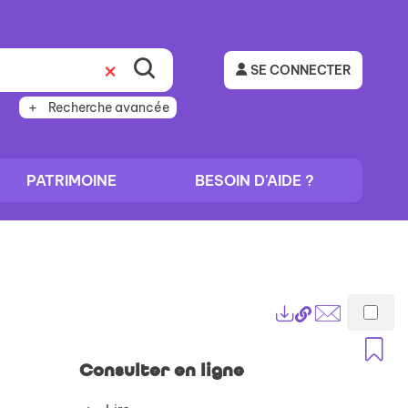
SE CONNECTER
Recherche avancée
PATRIMOINE
BESOIN D'AIDE ?
Lien
Exports
permanent
Envoyer
A
(Nouvelle
par
Consulter en ligne
fenêtre)
mail