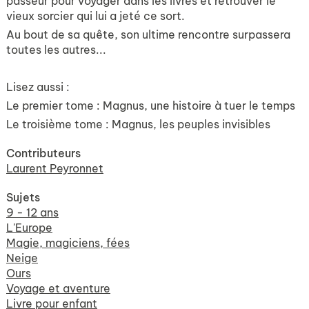
passeur pour voyager dans les livres et retrouver le
vieux sorcier qui lui a jeté ce sort.
Au bout de sa quête, son ultime rencontre surpassera
toutes les autres...
Lisez aussi :
Le premier tome :
Magnus, une histoire à tuer le temps
Le troisième tome :
Magnus, les peuples invisibles
Contributeurs
Laurent Peyronnet
Sujets
9 - 12 ans
L'Europe
Magie, magiciens, fées
Neige
Ours
Voyage et aventure
Livre pour enfant