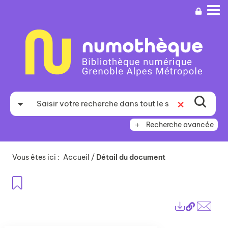
Aller
Aller
Aller
au
au
à
menu
contenu
la
recherche
Recherche avancée
Vous êtes ici :
Accueil
/
Détail du document
Ajouter aux favoris
Lien
Exports
perma
Envo