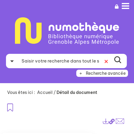
Aller
Aller
Aller
au
au
à
menu
contenu
la
recherche
Recherche avancée
Vous êtes ici :
Accueil
/
Détail du document
Ajouter aux favoris
Lien
Exports
perma
Envo