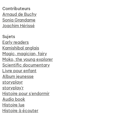
Contributeurs
Arnaud de Buchy
Sonia Grandame
Joachim Hérissé
Sujets
Early readers
Kamishibaï anglais
Magic, magician, fairy
Moko, the young explorer
Scientific documentary
Livre pour enfant
Album jeunesse
storyplayr
storyplay'r
Histoire pour s'endormir
Audio book
Histoire lue
Histoire à écouter