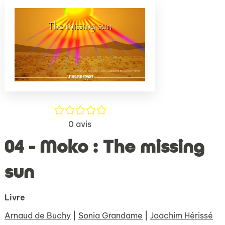
(Nouve
par
fenêtr
mail
/5
0
avis
04 - Moko : The missing
sun
Livre
Arnaud de Buchy
|
Sonia Grandame
|
Joachim Hérissé