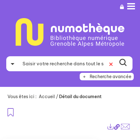
Aller
Aller
Aller
au
au
à
menu
contenu
la
recherche
Recherche avancée
Vous êtes ici :
Accueil
/
Détail du document
Ajouter aux favoris
Lien
Exports
perma
Envo