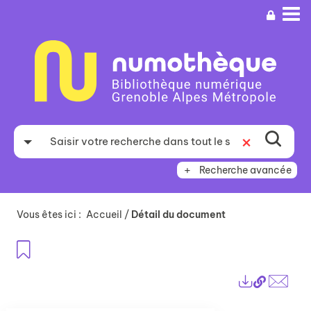
Aller
Aller
Aller
au
au
à
menu
contenu
la
recherche
Recherche avancée
Vous êtes ici :
Accueil
/
Détail du document
Ajouter aux favoris
Lien
Exports
perma
Envo