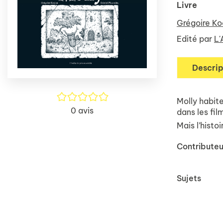
Livre
Grégoire Ko
Edité par
L'
Descrip
/5
Molly habite
0
avis
dans les fil
Mais l’histo
Contributeu
Sujets