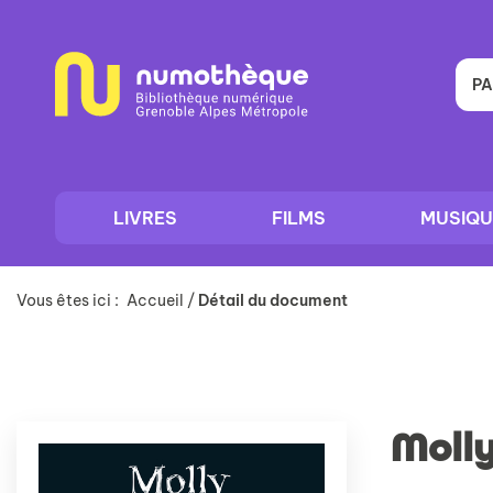
Aller
Aller
Aller
au
au
à
menu
contenu
la
recherche
PA
LIVRES
FILMS
MUSIQU
Vous êtes ici :
Accueil
/
Détail du document
Moll