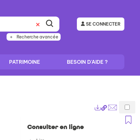
SE CONNECTER
Recherche avancée
PATRIMOINE
BESOIN D'AIDE ?
Lien
Exports
permanent
Envoyer
A
(Nouvelle
par
Consulter en ligne
fenêtre)
mail