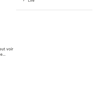
Lire
eut voir
me…