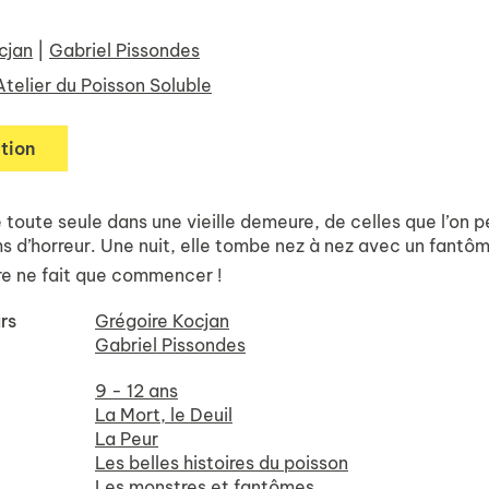
cjan
|
Gabriel Pissondes
Atelier du Poisson Soluble
tion
 toute seule dans une vieille demeure, de celles que l’on p
ms d’horreur. Une nuit, elle tombe nez à nez avec un fantô
ire ne fait que commencer !
rs
Grégoire Kocjan
Gabriel Pissondes
9 - 12 ans
La Mort, le Deuil
La Peur
Les belles histoires du poisson
Les monstres et fantômes