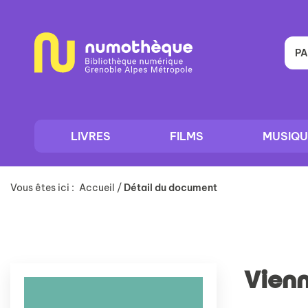
Aller
Aller
Aller
au
au
à
menu
contenu
la
recherche
PA
LIVRES
FILMS
MUSIQU
Vous êtes ici :
Accueil
/
Détail du document
Vienn