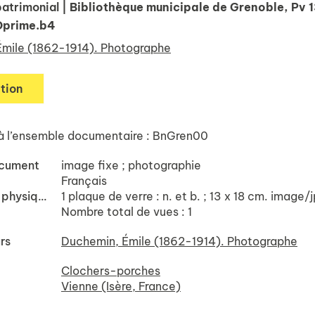
atrimonial
| Bibliothèque municipale de Grenoble, Pv 
Oprime.b4
mile (1862-1914). Photographe
tion
à l’ensemble documentaire : BnGren00
ocument
image fixe ; photographie
Français
Description physique
1 plaque de verre : n. et b. ; 13 x 18 cm. image/
Nombre total de vues : 1
rs
Duchemin, Émile (1862-1914). Photographe
Clochers-porches
Vienne (Isère, France)