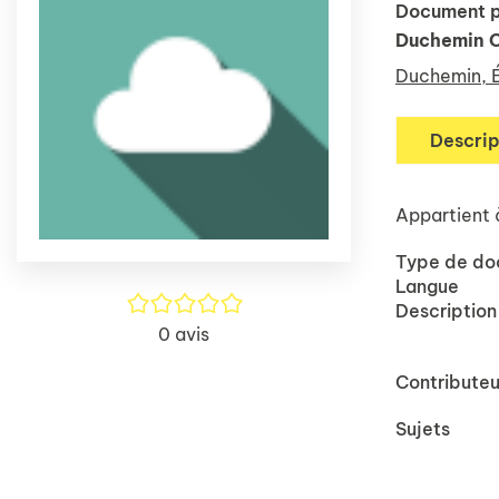
Document p
Duchemin 
Duchemin, É
Descrip
Appartient 
Type de d
Langue
/5
0
avis
Contributeu
Sujets