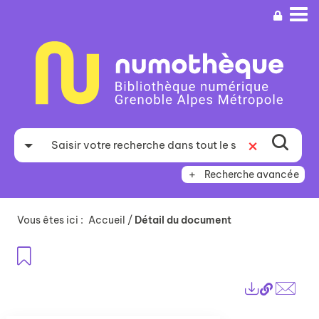
Aller
Aller
Aller
au
au
à
menu
contenu
la
recherche
Recherche avancée
Vous êtes ici :
Accueil
/
Détail du document
Ajouter aux favoris
Lien
Exports
perma
Envo