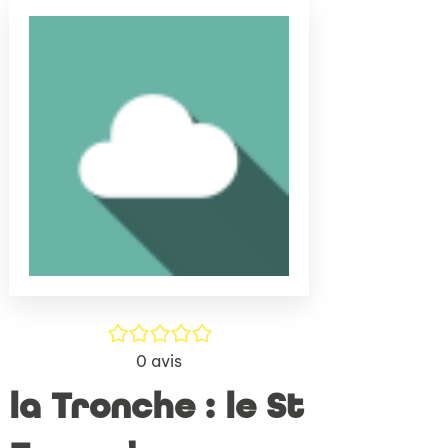
(Nouve
par
fenêtr
mail
/5
0
avis
la Tronche : le St