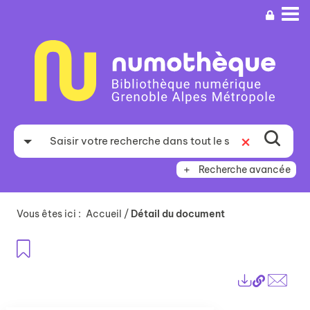
Aller
Aller
Aller
au
au
à
menu
contenu
la
recherche
Recherche avancée
Vous êtes ici :
Accueil
/
Détail du document
Ajouter aux favoris
Lien
Exports
perma
Envo