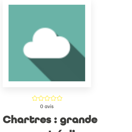
(Nouve
par
fenêtr
mail
/5
0
avis
Chartres : grande