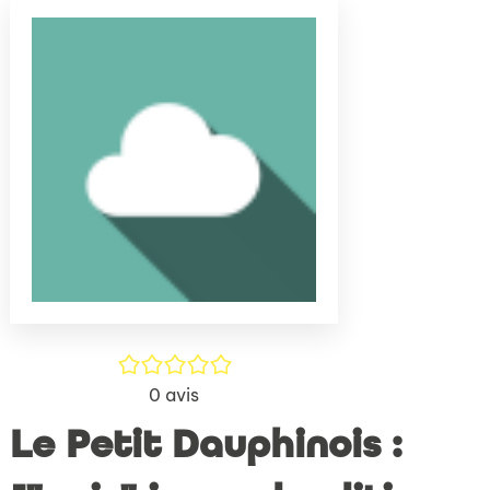
(Nouve
par
fenêtr
mail
/5
0
avis
Le Petit Dauphinois :