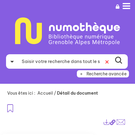
Aller
Aller
Aller
au
au
à
menu
contenu
la
recherche
Recherche avancée
Vous êtes ici :
Accueil
/
Détail du document
Ajouter aux favoris
Lien
Exports
perma
Envo