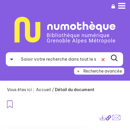
Aller
Aller
Aller
au
au
à
menu
contenu
la
recherche
Recherche avancée
Vous êtes ici :
Accueil
/
Détail du document
Ajouter aux favoris
Lien
Exports
perma
Envo