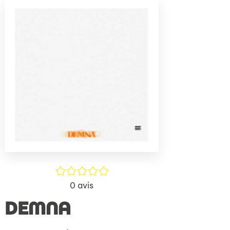
(Nouve
par
fenêtr
mail
/5
0
avis
DEMNA