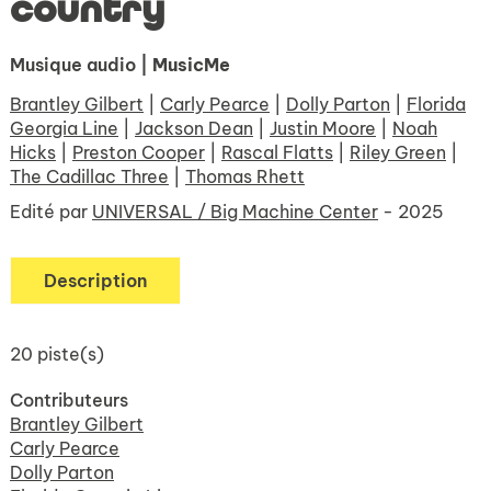
country
Musique audio
| MusicMe
Brantley Gilbert
|
Carly Pearce
|
Dolly Parton
|
Florida
Georgia Line
|
Jackson Dean
|
Justin Moore
|
Noah
Hicks
|
Preston Cooper
|
Rascal Flatts
|
Riley Green
|
The Cadillac Three
|
Thomas Rhett
Edité par
UNIVERSAL / Big Machine Center
- 2025
Description
20 piste(s)
Contributeurs
Brantley Gilbert
Carly Pearce
Dolly Parton