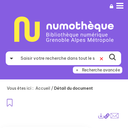
Aller
Aller
Aller
au
au
à
menu
contenu
la
recherche
Recherche avancée
Vous êtes ici :
Accueil
/
Détail du document
Ajouter aux favoris
Lien
Exports
perma
Envo