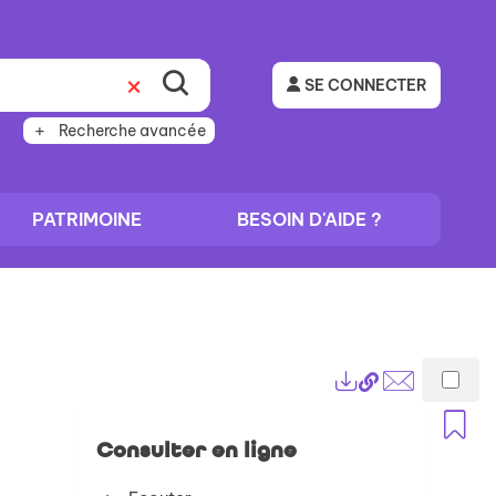
SE CONNECTER
Recherche avancée
PATRIMOINE
BESOIN D'AIDE ?
Lien
Exports
permanent
Envoyer
A
(Nouvelle
par
Consulter en ligne
fenêtre)
mail