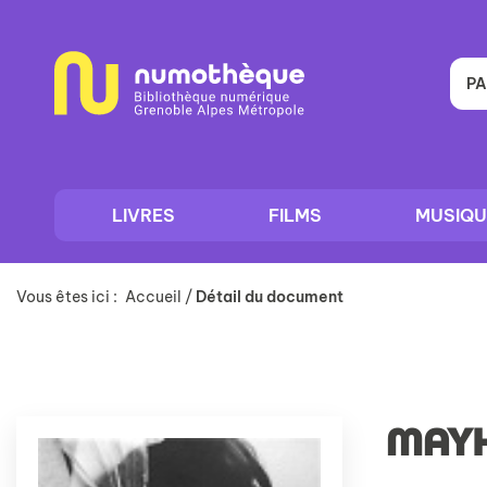
Aller
Aller
Aller
au
au
à
menu
contenu
la
recherche
PA
LIVRES
FILMS
MUSIQU
Vous êtes ici :
Accueil
/
Détail du document
MAY