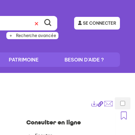
SE CONNECTER
Recherche avancée
PATRIMOINE
BESOIN D'AIDE ?
Lien
Exports
permanent
Envoyer
A
(Nouvelle
par
Consulter en ligne
fenêtre)
mail