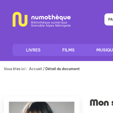
Aller
Aller
Aller
au
au
à
menu
contenu
la
recherche
PA
LIVRES
FILMS
MUSIQU
Vous êtes ici :
Accueil
/
Détail du document
Mon 