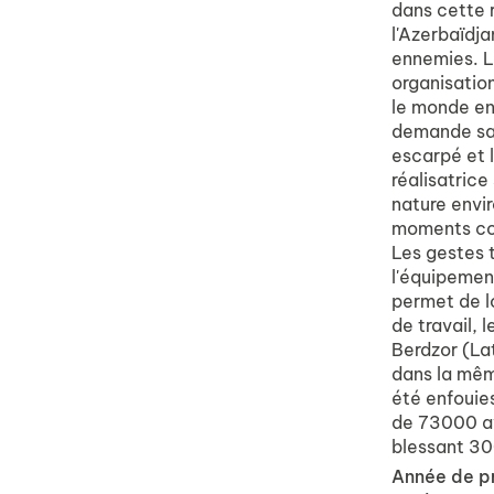
dans cette 
l'Azerbaïdj
ennemies. L
organisatio
le monde en
demande sang
escarpé et l
réalisatric
nature envi
moments com
Les gestes 
l'équipemen
permet de lo
de travail,
Berdzor (Lat
dans la mêm
été enfouie
de 73000 av
blessant 30