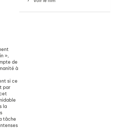
Voir le film
nent
n »,
ompte de
umanité à
nt si ce
t par
 cet
rmidable
s la
es
sa tâche
 intenses