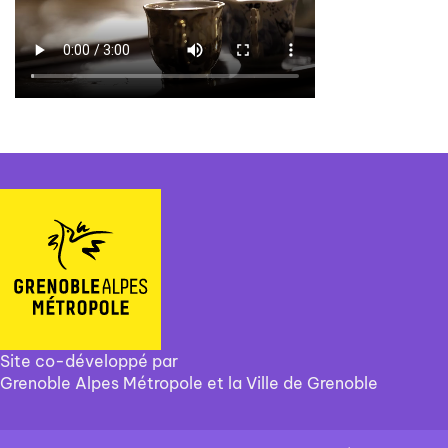
Site co-développé par
Grenoble Alpes Métropole et la Ville de Grenoble