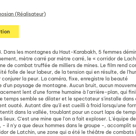
nosian (Réalisateur)
tion
8. Dans les montagnes du Haut-Karabakh, 5 femmes démi
ement, mètre carré par mètre carré, le « corridor de Lachi
ne de combat truffée de milliers de mines. Le film rend c
ité folle de leur labeur, de la tension qui en résulte, de l'h
 conjurer la peur. La caméra, fixe, enregistre la beauté
 d'un paysage de montagne. Aucun bruit, aucun mouveme
lacement lent d'une forme humaine à l'arrière-plan, qui fini
Le temps semble se dilater et le spectateur s'installe dans
t ouaté. Autant dire qu'il est cueilli à froid lorsqu'une fo
tentit dans la vallée, troublant pour un court laps de temp
 lieux. C'est une mine que l'on a fait exploser. L'équipe d
 - il n'y a que deux hommes dans le groupe -, accomplit 
idor de Latchin, une zone qui a été le théâtre de combats