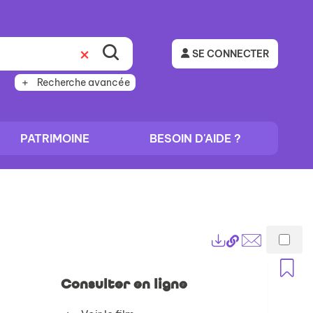
SE CONNECTER
Recherche avancée
PATRIMOINE
BESOIN D'AIDE ?
Lien
Exports
permanent
Envoyer
A
(Nouvelle
par
Consulter en ligne
fenêtre)
mail