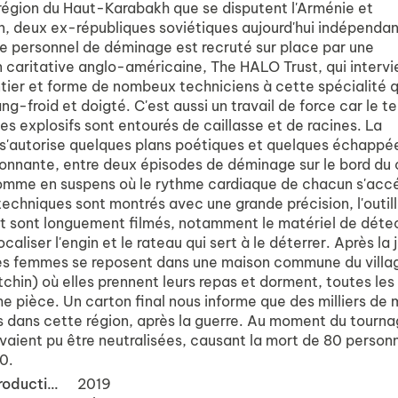
région du Haut-Karabakh que se disputent l'Arménie et
an, deux ex-républiques soviétiques aujourd'hui indépendan
e personnel de déminage est recruté sur place par une
n caritative anglo-américaine, The HALO Trust, qui intervi
tier et forme de nombeux techniciens à cette spécialité q
-froid et doigté. C'est aussi un travail de force car le te
es explosifs sont entourés de caillasse et de racines. La
e s'autorise quelques plans poétiques et quelques échappée
ronnante, entre deux épisodes de déminage sur le bord du
me en suspens où le rythme cardiaque de chacun s'accé
techniques sont montrés avec une grande précision, l'outil
t sont longuement filmés, notamment le matériel de détec
caliser l'engin et le rateau qui sert à le déterrer. Après la
 les femmes se reposent dans une maison commune du villa
chin) où elles prennent leurs repas et dorment, toutes les
e pièce. Un carton final nous informe que des milliers de 
s dans cette région, après la guerre. Au moment du tourna
aient pu être neutralisées, causant la mort de 80 person
0.
Année de production
2019