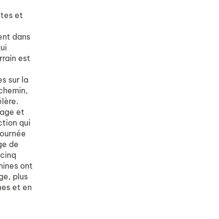
tes et
ent dans
ui
rrain est
s sur la
 chemin,
lère.
lage et
tion qui
 journée
ge de
 cinq
mines ont
ge, plus
nes et en