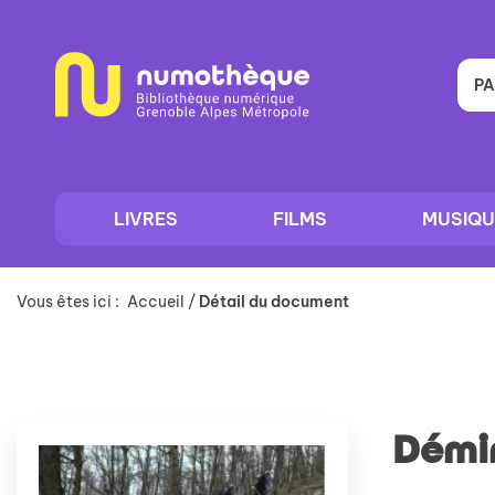
Aller
Aller
Aller
au
au
à
menu
contenu
la
recherche
PA
LIVRES
FILMS
MUSIQU
Vous êtes ici :
Accueil
/
Détail du document
Démi