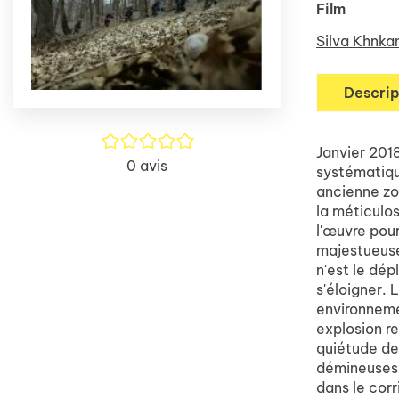
Film
Silva Khnka
Descrip
/5
Janvier 201
0
avis
systématiqu
ancienne zo
la méticulos
l'œuvre pour
majestueuse
n'est le dép
s'éloigner. 
environnemen
explosion re
quiétude des
démineuses,
dans le corr