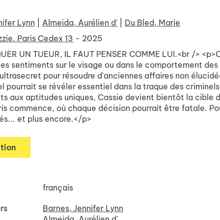
nifer Lynn
|
Almeida, Aurélien d'
|
Du Bled, Marie
zzie. Paris Cedex 13
- 2025
R UN TUEUR, IL FAUT PENSER COMME LUI.<br /> <p>Cassie,
les sentiments sur le visage ou dans le comportement des g
ltrasecret pour résoudre d'anciennes affaires non élucidée
l pourrait se révéler essentiel dans la traque des crimin
s aux aptitudes uniques, Cassie devient bientôt la cible 
ris commence, où chaque décision pourrait être fatale. Pour 
s... et plus encore.</p>
tion
français
rs
Barnes, Jennifer Lynn
Almeida, Aurélien d'