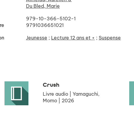
Du Bled, Marie
979-10-366-5102-1
re
9791036651021
on
Jeunesse
;
Lecture 12 ans et +
;
Suspense
Crush
Livre audio | Yamaguchi,
Momo | 2026