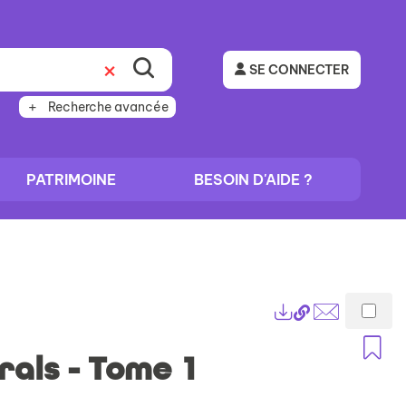
SE CONNECTER
Recherche avancée
PATRIMOINE
BESOIN D'AIDE ?
Lien
Exports
permanent
Envoyer
A
(Nouvelle
par
als - Tome 1
fenêtre)
mail