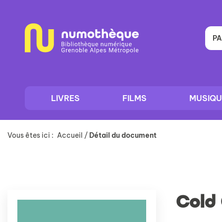
Aller
Aller
Aller
au
au
à
menu
contenu
la
recherche
PA
LIVRES
FILMS
MUSIQU
Vous êtes ici :
Accueil
/
Détail du document
Cold 