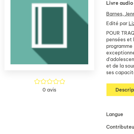
Livre audio
Barnes, Jen
Edité par
Li
POUR TRAQUE
pensées et 
programme u
exceptionne
d'adolescent
et de la sou
ses capacité
/5
0
avis
Descrip
Langue
Contributeu