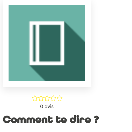
(Nouve
par
fenêtr
mail
/5
0
avis
Comment te dire ?