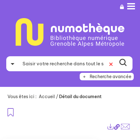
Aller
Aller
Aller
au
au
à
menu
contenu
la
recherche
Recherche avancée
Vous êtes ici :
Accueil
/
Détail du document
Ajouter aux favoris
Lien
Exports
perma
Envo