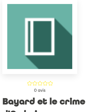
(Nouve
par
fenêtr
mail
/5
0
avis
Bayard et le crime