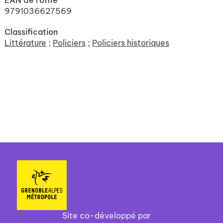
EAN de l'offre
9791036627569
Classification
Littérature
;
Policiers
;
Policiers historiques
Site co-développé par