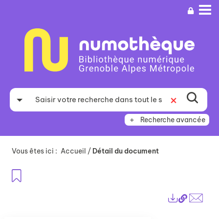
Aller
Aller
Aller
au
au
à
menu
contenu
la
recherche
Recherche avancée
Vous êtes ici :
Accueil
/
Détail du document
Ajouter aux favoris
Lien
Exports
perma
Envo