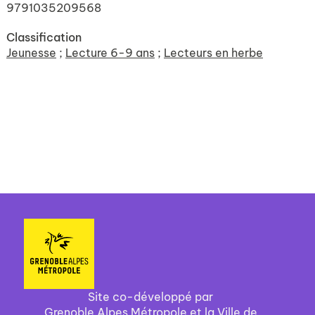
9791035209568
Classification
Jeunesse
;
Lecture 6-9 ans
;
Lecteurs en herbe
Site co-développé par
Grenoble Alpes Métropole et la Ville de