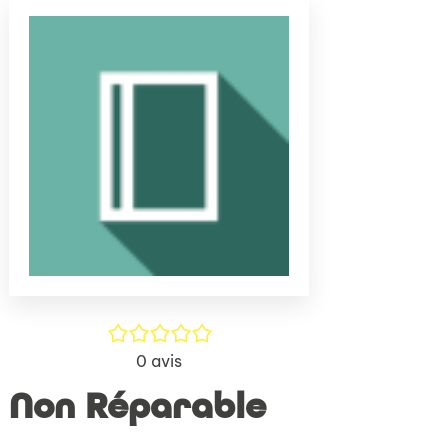
(Nouve
par
fenêtr
mail
/5
0
avis
Non Réparable