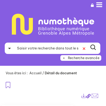
Aller
Aller
Aller
au
au
à
menu
contenu
la
recherche
Recherche avancée
Vous êtes ici :
Accueil
/
Détail du document
Ajouter aux favoris
Lien
Exports
perma
Envo