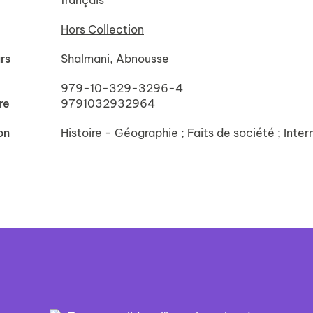
français
Hors Collection
rs
Shalmani, Abnousse
979-10-329-3296-4
re
9791032932964
on
Histoire - Géographie
;
Faits de société
;
Inter