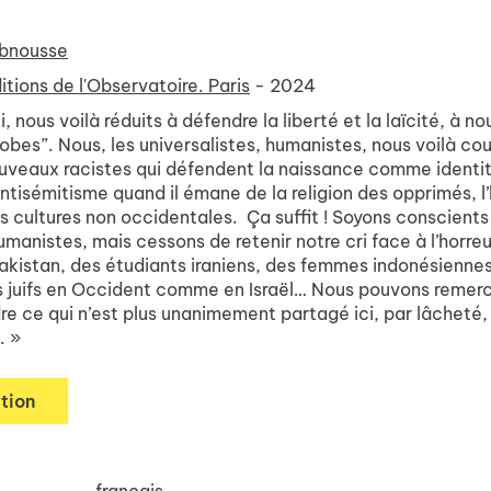
Abnousse
itions de l'Observatoire. Paris
- 2024
i, nous voilà réduits à défendre la liberté et la laïcité, à no
hobes”. Nous, les universalistes, humanistes, nous voilà 
uveaux racistes qui défendent la naissance comme identit
antisémitisme quand il émane de la religion des opprimés, 
s cultures non occidentales. Ça suffit ! Soyons conscients
manistes, mais cessons de retenir notre cri face à l’horre
akistan, des étudiants iraniens, des femmes indonésiennes
s juifs en Occident comme en Israël… Nous pouvons remerci
e ce qui n’est plus unanimement partagé ici, par lâcheté, 
. »
tion