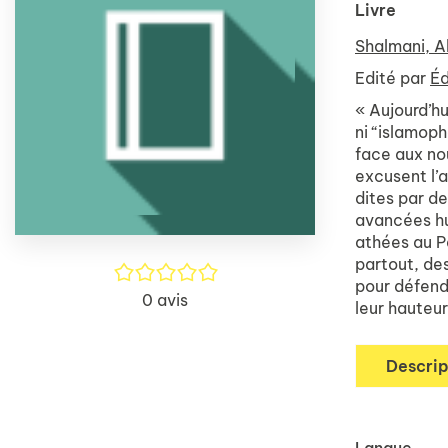
Livre
Shalmani, 
Edité par
Éd
« Aujourd’hu
ni “islamop
face aux no
excusent l’
dites par de
avancées hu
athées au P
partout, de
/5
pour défendr
0
avis
leur hauteur
Descrip