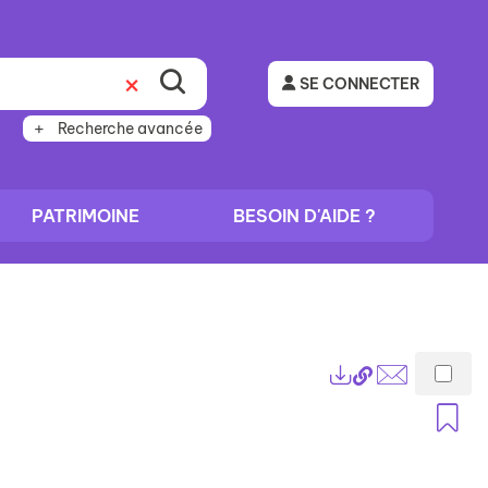
SE CONNECTER
Recherche avancée
PATRIMOINE
BESOIN D'AIDE ?
Lien
Exports
permanent
Envoyer
A
(Nouvelle
par
fenêtre)
mail