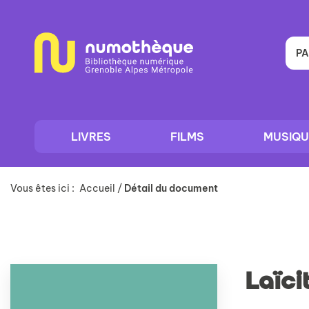
Aller
Aller
Aller
au
au
à
menu
contenu
la
recherche
PA
LIVRES
FILMS
MUSIQU
Vous êtes ici :
Accueil
/
Détail du document
Laïci