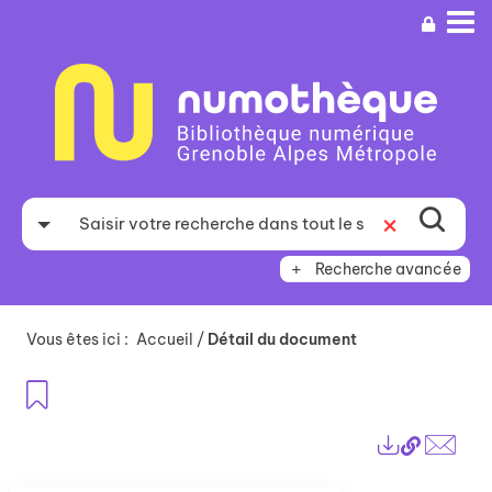
Aller
Aller
Aller
au
au
à
menu
contenu
la
recherche
Recherche avancée
Vous êtes ici :
Accueil
/
Détail du document
Ajouter aux favoris
Lien
Exports
perma
Envo