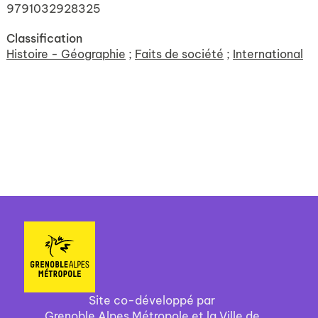
9791032928325
Classification
Histoire - Géographie
;
Faits de société
;
International
Site co-développé par
Grenoble Alpes Métropole et la Ville de