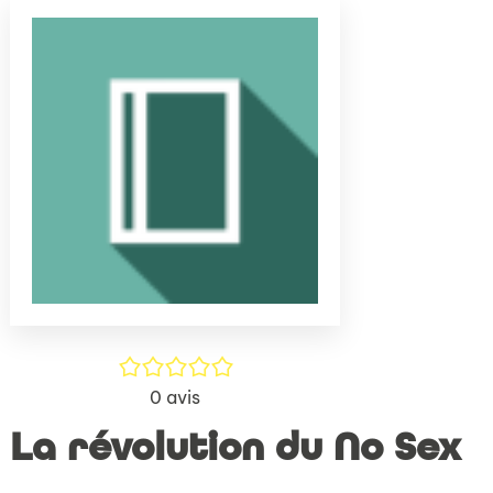
(Nouve
par
fenêtr
mail
/5
0
avis
La révolution du No Sex