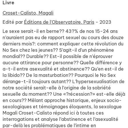
Livre
Croset-Calisto, Magali
Edité par
Éditions de l'Observatoire. Paris
- 2023
Le sexe serait-il en berne?? 43?% de nos 15-24 ans
n’auraient pas eu de rapport sexuel au cours des douze
derniers mois?: comment expliquer cette révolution du
No Sex chez les jeunes?? S’agit-il d’un phénomène
mondial?? Durable?? Est-il possible de n’éprouver
aucune attirance pour personne?? Quelle différence y
a-t-il entre asexualité et abstinence?? Qu’en est-il de
la libido?? De la masturbation?? Pourquoi le No Sex
dérange-t-il toujours autant?? L’hypersexualisation de
notre société serait-elle à l’origine de la sobriété
sexuelle du moment?? Une «?récession?» est-elle déjà
en cours?? Mêlant approche historique, enjeux socio-
sexologiques et témoignages éloquents, la sexologue
Magali Croset-Calisto répond ici à toutes ces
interrogations et analyse l’abstinence et l’asexualité
par-delà les problématiques de l’intime en