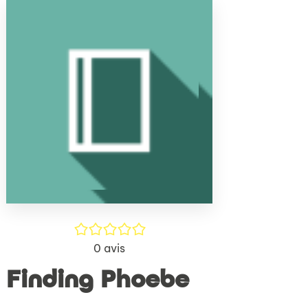
(Nouve
par
fenêtr
mail
/5
0
avis
Finding Phoebe