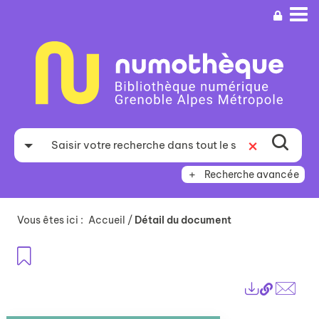
Aller
Aller
Aller
au
au
à
menu
contenu
la
recherche
Recherche avancée
Vous êtes ici :
Accueil
/
Détail du document
Ajouter aux favoris
Lien
Exports
perma
Envo