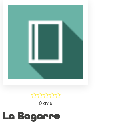
(Nouve
par
fenêtr
mail
/5
0
avis
La Bagarre