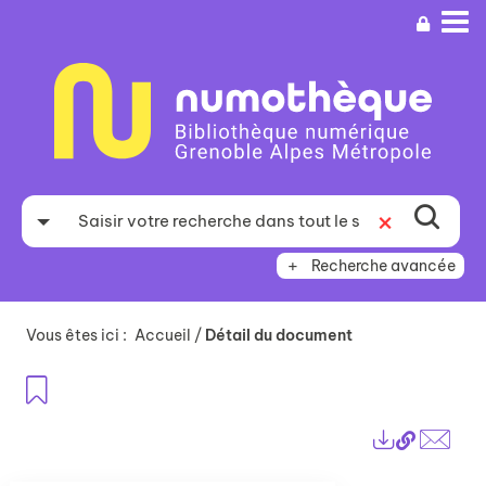
Aller
Aller
Aller
au
au
à
menu
contenu
la
recherche
Recherche avancée
Vous êtes ici :
Accueil
/
Détail du document
Ajouter aux favoris
Lien
Exports
perma
Envo