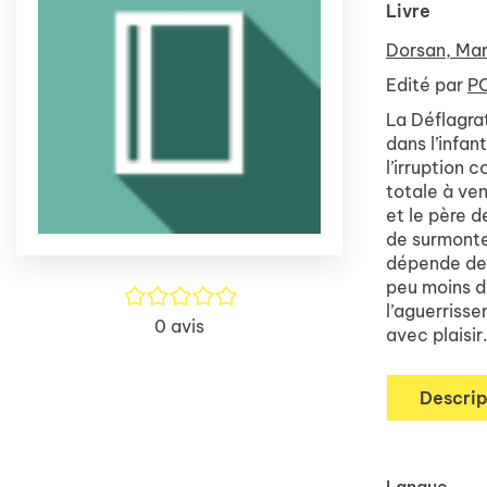
Livre
Dorsan, Ma
Edité par
PO
La Déflagrat
dans l’infan
l’irruption 
totale à ven
et le père d
de surmonter
dépende de d
peu moins dé
/5
l’aguerrisse
0
avis
avec plaisir.
Descrip