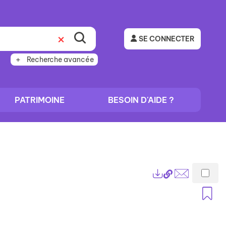
SE CONNECTER
Recherche avancée
PATRIMOINE
BESOIN D'AIDE ?
Lien
Exports
permanent
Envoyer
A
(Nouvelle
par
fenêtre)
mail