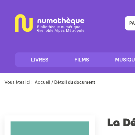
Aller
Aller
Aller
au
au
à
menu
contenu
la
recherche
PA
LIVRES
FILMS
MUSIQU
Vous êtes ici :
Accueil
/
Détail du document
La D