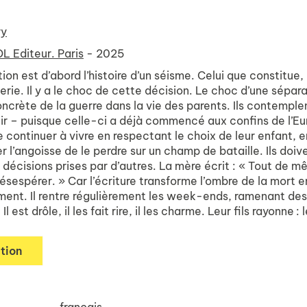
ry
L Editeur. Paris
- 2025
ion est d’abord l’histoire d’un séisme. Celui que constitue
terie. Il y a le choc de cette décision. Le choc d’une sép
concrète de la guerre dans la vie des parents. Ils contemple
ir – puisque celle-ci a déjà commencé aux confins de l’Euro
e continuer à vivre en respectant le choix de leur enfant, 
 l’angoisse de le perdre sur un champ de bataille. Ils doive
écisions prises par d’autres. La mère écrit : « Tout de mê
sespérer. » Car l’écriture transforme l’ombre de la mort en
ment. Il rentre régulièrement les week-ends, ramenant des h
 Il est drôle, il les fait rire, il les charme. Leur fils rayonn
tion