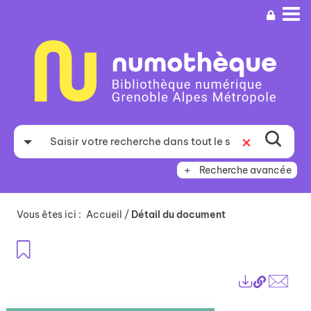
Aller
Aller
Aller
au
au
à
menu
contenu
la
recherche
Recherche avancée
Vous êtes ici :
Accueil
/
Détail du document
Ajouter aux favoris
Lien
Exports
perma
Envo