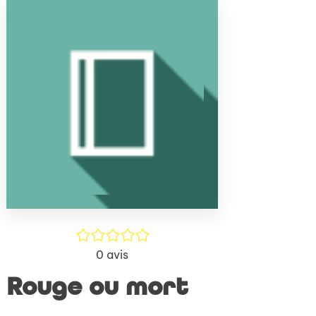
(Nouve
par
fenêtr
mail
/5
0
avis
Rouge ou mort