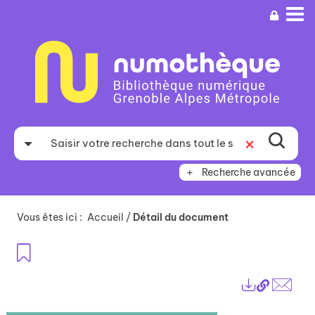
Aller
Aller
Aller
au
au
à
menu
contenu
la
recherche
Recherche avancée
Vous êtes ici :
Accueil
/
Détail du document
Ajouter aux favoris
Lien
Exports
perma
Envo