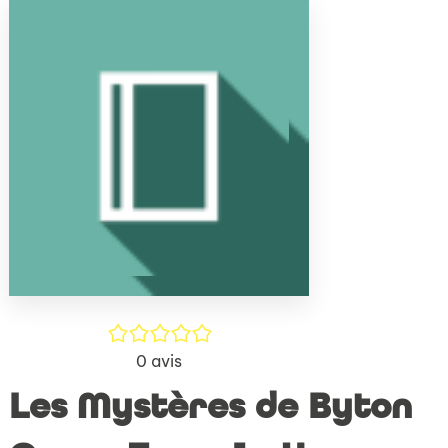
(Nouve
par
fenêtr
mail
/5
0
avis
Les Mystères de Byton