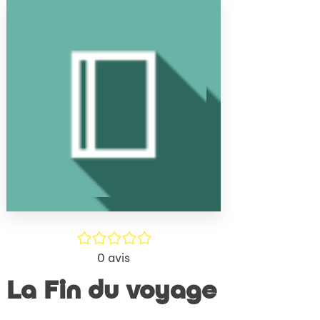
(Nouve
par
fenêtr
mail
/5
0
avis
La Fin du voyage