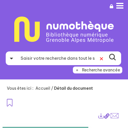
Aller
Aller
Aller
au
au
à
menu
contenu
la
recherche
Recherche avancée
Vous êtes ici :
Accueil
/
Détail du document
Ajouter aux favoris
Lien
Exports
perma
Envo