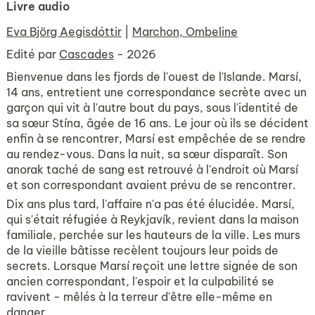
Livre audio
Eva Björg Aegisdóttir
|
Marchon, Ombeline
Edité par
Cascades
- 2026
Bienvenue dans les fjords de l'ouest de l'Islande. Marsí,
14 ans, entretient une correspondance secrète avec un
garçon qui vit à l'autre bout du pays, sous l'identité de
sa sœur Stína, âgée de 16 ans. Le jour où ils se décident
enfin à se rencontrer, Marsí est empêchée de se rendre
au rendez-vous. Dans la nuit, sa sœur disparaît. Son
anorak taché de sang est retrouvé à l'endroit où Marsí
et son correspondant avaient prévu de se rencontrer.
Dix ans plus tard, l'affaire n'a pas été élucidée. Marsí,
qui s'était réfugiée à Reykjavík, revient dans la maison
familiale, perchée sur les hauteurs de la ville. Les murs
de la vieille bâtisse recèlent toujours leur poids de
secrets. Lorsque Marsí reçoit une lettre signée de son
ancien correspondant, l'espoir et la culpabilité se
ravivent - mêlés à la terreur d'être elle-même en
danger.