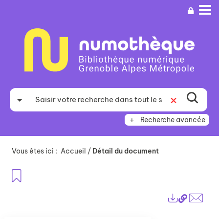
Aller
Aller
Aller
au
au
à
menu
contenu
la
recherche
Recherche avancée
Vous êtes ici :
Accueil
/
Détail du document
Ajouter aux favoris
Lien
Exports
perma
Envo