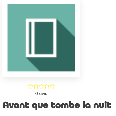
(Nouve
par
fenêtr
mail
/5
0
avis
Avant que tombe la nuit