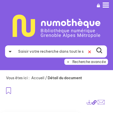
Aller
Aller
Aller
au
au
à
menu
contenu
la
recherche
Recherche avancée
Vous êtes ici :
Accueil
/
Détail du document
Ajouter aux favoris
Lien
Exports
perma
Envo