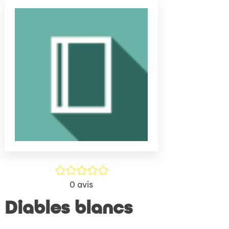
(Nouve
par
fenêtr
mail
/5
0
avis
Diables blancs