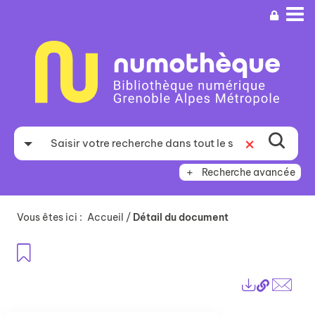
Aller
Aller
Aller
au
au
à
menu
contenu
la
recherche
Recherche avancée
Vous êtes ici :
Accueil
/
Détail du document
Ajouter aux favoris
Lien
Exports
perma
Envo