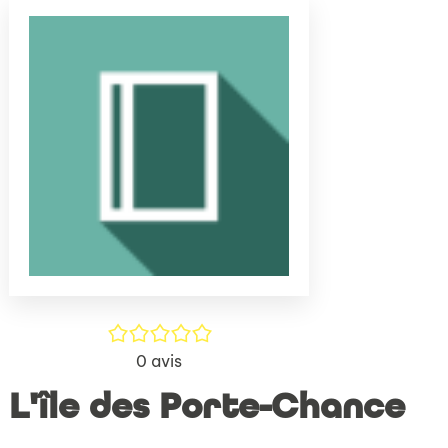
(Nouve
par
fenêtr
mail
/5
0
avis
L'île des Porte-Chance