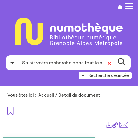
Aller
Aller
Aller
au
au
à
menu
contenu
la
recherche
Recherche avancée
Vous êtes ici :
Accueil
/
Détail du document
Ajouter aux favoris
Lien
Exports
perma
Envo