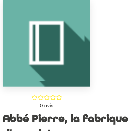
(Nouve
par
fenêtr
mail
/5
0
avis
Abbé Pierre, la fabrique