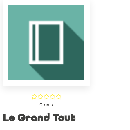
(Nouve
par
fenêtr
mail
/5
0
avis
Le Grand Tout