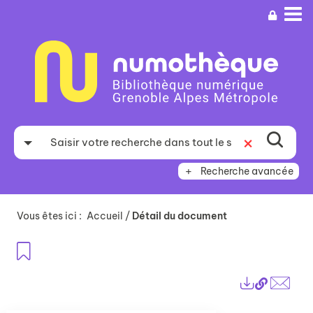
Aller
Aller
Aller
au
au
à
menu
contenu
la
recherche
Recherche avancée
Vous êtes ici :
Accueil
/
Détail du document
Ajouter aux favoris
Lien
Exports
perma
Envo