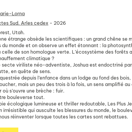
arie-Lorna
tes Sud. Arles cedex
- 2026
rest, Utah.
e étrange obsède les scientifiques : un grand chêne se m
 du monde et on observe un effet étonnant : la photosynth
à celle de son homologue verte. L’écosystème des forêts a
hauffement climatique ?
 secte viriliste néo-adventiste, Joshua est endoctriné par
lutte, en quête de sens.
questrée depuis l’enfance dans un lodge au fond des bois, e
e toucher, mais un peu des trois à la fois, un sens amplifié 
r où s’ouvre une brèche : fuir.
tre bouleverse tout.
pie écologique lumineuse et thriller redoutable, Les Plus
 irrésistible qui ausculte les blessures du monde, le boule
nous réinventer lorsque toutes les cartes sont rebattues.