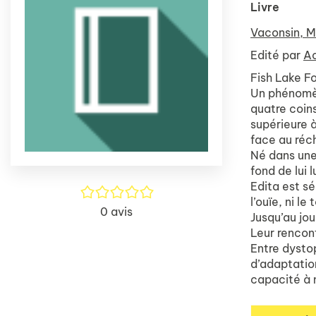
Livre
Vaconsin, M
Edité par
Ac
Fish Lake Fo
Un phénomèn
quatre coins
supérieure 
face au réc
Né dans une
fond de lui 
Edita est sé
/5
l’ouïe, ni l
0
avis
Jusqu’au jou
Leur rencon
Entre dysto
d’adaptation
capacité à 