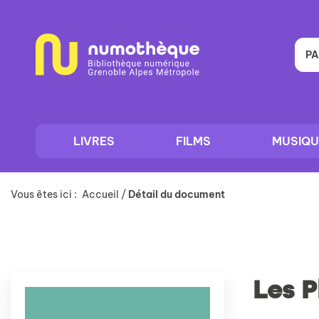
Aller
Aller
Aller
au
au
à
menu
contenu
la
recherche
PA
LIVRES
FILMS
MUSIQU
Vous êtes ici :
Accueil
/
Détail du document
Les 