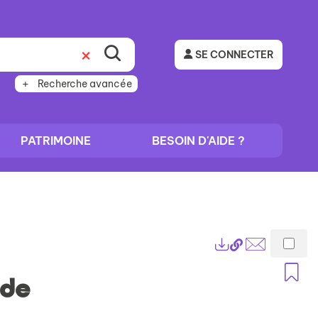
SE CONNECTER
Recherche avancée
PATRIMOINE
BESOIN D'AIDE ?
Lien
Exports
permanent
Envoyer
A
(Nouvelle
par
nde
fenêtre)
mail