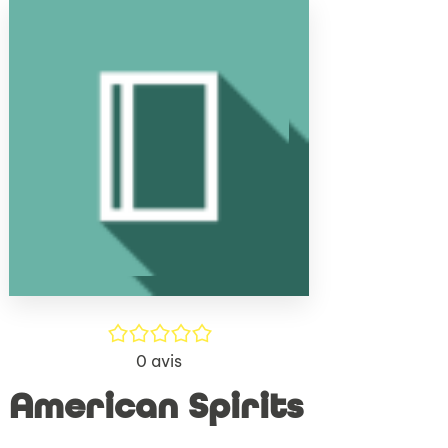
(Nouve
par
fenêtr
mail
/5
0
avis
American Spirits