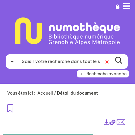
Aller
Aller
Aller
au
au
à
menu
contenu
la
recherche
Recherche avancée
Vous êtes ici :
Accueil
/
Détail du document
Ajouter aux favoris
Lien
Exports
perma
Envo